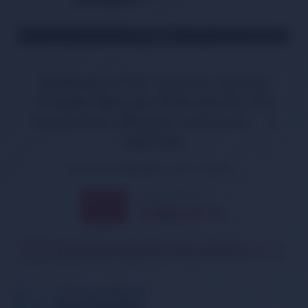
TÜKENDİ
Daihatsu Fiat Toyota Suzuki
Honda Nissan Mitsubishi VW
Universal Oksijen Sensörü - 4
kablolu
Ürün Kodu:
DOX-0121
Marka:
DENSO
2.447,00 TL
% 11
2.185,00
TL
İNDİRİM
Ürün geçici olarak temin edilememektedir.
TELEFONDA SİPARİŞ VER
05013362886