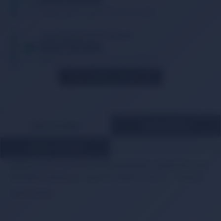
Tıklayın, telefonunuzu bırakın. Sizi arayalım.
TIKLA WHATSAPP İLE SİPARİŞ VER
05013362886
Whatsapp Üzerinden de Sipariş Verebilirsiniz.
STOK GELINCE HABER VER
ÜRÜN AÇIKLAMASI
ÖDEME BİLGİLERİ
MÜŞTERİ YORUMLARI
Daihatsu Ford Fiat Toyota Suzuki Honda Nissan Mazda Mercedes
Mitsubishi Volkswagen universal Oksijen Sensörü - 4 kablolu
Marka: DENSO