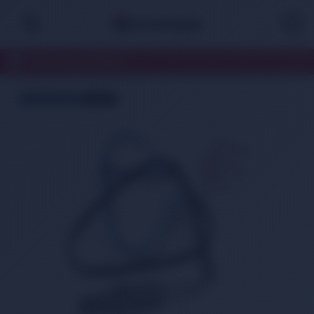
TÜM KATEGORİLER
ÜCRETSİZ KARGO
TÜKENDİ