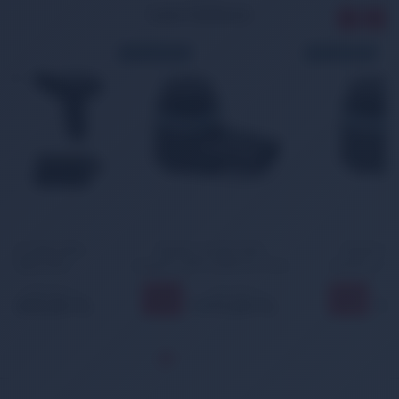
İLGİLİ ÜRÜNLER
ÜCRETSİZ KARGO
ÜCRETSİZ KARGO
Toyota Corolla Park
Toyota Avensis Park
Sensörü 2013-2018 Ön-Arka
Sensörü 2008-2018 Ön-
Arka
1.314,00 TL
1.314,00 TL
11
11
%
%
1.173,00 TL
1.173,00 TL