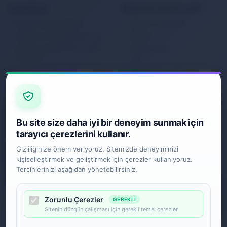
KURUMSAL
MÜŞTERİ HİZMETLERİ
Banka Hesap Bilgileri
Müşteri Hizmetleri
Gizlilik ve Kullanım Şartları
İletişim
Kişisel Verilerin Korunması
Sipariş Takibi
Politikası
S.S.S.
Garanti
İade ve Değişim
Gönderim Politikası
E-BÜLTEN
Bu site size daha iyi bir deneyim sunmak için
tarayıcı çerezlerini kullanır.
Gizliliğinize önem veriyoruz. Sitemizde deneyiminizi
kişiselleştirmek ve geliştirmek için çerezler kullanıyoruz.
SOSYAL MEDYA
Tercihlerinizi aşağıdan yönetebilirsiniz.
Zorunlu Çerezler
GEREKLI
Sitenin düzgün çalışması için gerekli temel çerezler