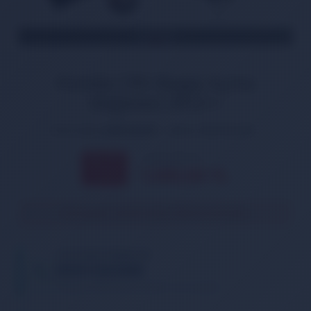
TÜKENDİ
Honda CRV Bagaj Açma
Düğmesi 2012>>
Ürün Kodu:
DGM-BG010
Marka:
İthal Muadil
1.462,00 TL
% 11
1.305,00
TL
İNDİRİM
Ürün geçici olarak temin edilememektedir.
TELEFONDA SİPARİŞ VER
05013362886
Tıklayın, telefonunuzu bırakın. Sizi arayalım.