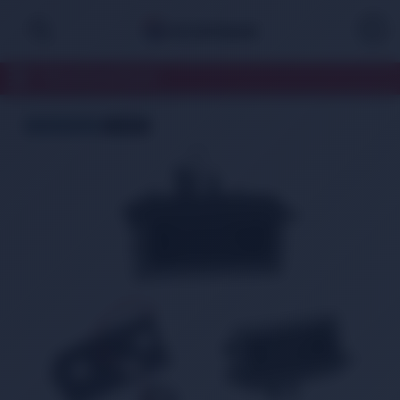
TÜM KATEGORİLER
ÜCRETSİZ KARGO
TÜKENDİ