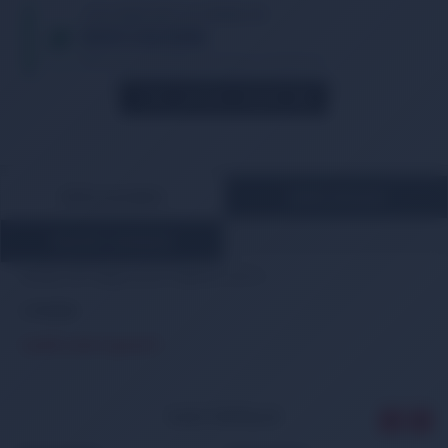
TIKLA WHATSAPP İLE SİPARİŞ VER
05013362886
Whatsapp Üzerinden de Sipariş Verebilirsiniz.
STOK GELINCE HABER VER
ÜRÜN AÇIKLAMASI
ÖDEME BİLGİLERİ
MÜŞTERİ YORUMLARI
Honda CRV Bagaj Açma Düğmesi 2012>>
2 Pinlidir
3 pinli soket uymaz!!!
İLGİLİ ÜRÜNLER