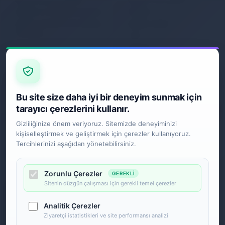
Gizlilik ve Kullanım Şartları
İletişim
Kişisel Verilerin Korunması
Sipariş Takibi
Politikası
S.S.S.
Garanti
İade ve Değişim
Gönderim Politikası
E-BÜLTEN
Bu site size daha iyi bir deneyim sunmak için
tarayıcı çerezlerini kullanır.
Gizliliğinize önem veriyoruz. Sitemizde deneyiminizi
kişiselleştirmek ve geliştirmek için çerezler kullanıyoruz.
SOSYAL MEDYA
Tercihlerinizi aşağıdan yönetebilirsiniz.
Zorunlu Çerezler
GEREKLI
Sitenin düzgün çalışması için gerekli temel çerezler
Analitik Çerezler
Ziyaretçi istatistikleri ve site performansı analizi