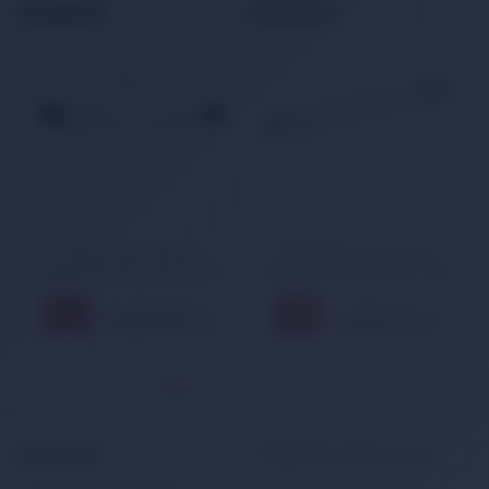
ÜCRETSİZ KARGO
ÜCRETSİZ KARGO
Toyota Hilux Silecek
Toyota Avensis Silecek
Mekanizma Kolu 2006-2015
Mekanizma Kolu 2003-2008
1.846,00 TL
1.895,00 TL
11
11
%
%
1.648,00 TL
1.692,00 TL
KURUMSAL
MÜŞTERİ HİZMETLERİ
Banka Hesap Bilgileri
Müşteri Hizmetleri