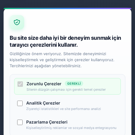
S.S.S.
Garanti
İade ve Değişim
Gönderim Politikası
E-BÜLTEN
Bu site size daha iyi bir deneyim sunmak için
tarayıcı çerezlerini kullanır.
Gizliliğinize önem veriyoruz. Sitemizde deneyiminizi
kişiselleştirmek ve geliştirmek için çerezler kullanıyoruz.
SOSYAL MEDYA
Tercihlerinizi aşağıdan yönetebilirsiniz.
Zorunlu Çerezler
GEREKLI
Sitenin düzgün çalışması için gerekli temel çerezler
Analitik Çerezler
Ziyaretçi istatistikleri ve site performansı analizi
Pazarlama Çerezleri
Kişiselleştirilmiş reklamlar ve sosyal medya entegrasyonu