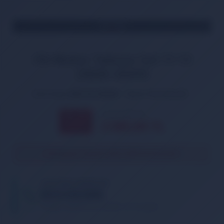
TÜKENDİ
i10 Motor Takozu Sol 11-13
21830-0X010
Ürün Kodu:
HYU-20-00058
Marka:
İthal Muadil
2.447,00 TL
% 11
2.185,00
TL
İNDİRİM
Ürün geçici olarak temin edilememektedir.
TELEFONDA SİPARİŞ VER
05013362886
Tıklayın, telefonunuzu bırakın. Sizi arayalım.