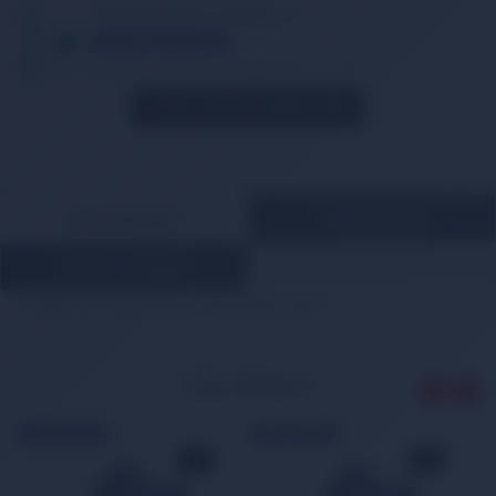
TIKLA WHATSAPP İLE SİPARİŞ VER
05013362886
Whatsapp Üzerinden de Sipariş Verebilirsiniz.
STOK GELINCE HABER VER
ÜRÜN AÇIKLAMASI
ÖDEME BİLGİLERİ
MÜŞTERİ YORUMLARI
i10 MOTOR TAKOZU SOL 11-13 21830-0X010
İLGİLİ ÜRÜNLER
ÜCRETSİZ KARGO
ÜCRETSİZ KARGO