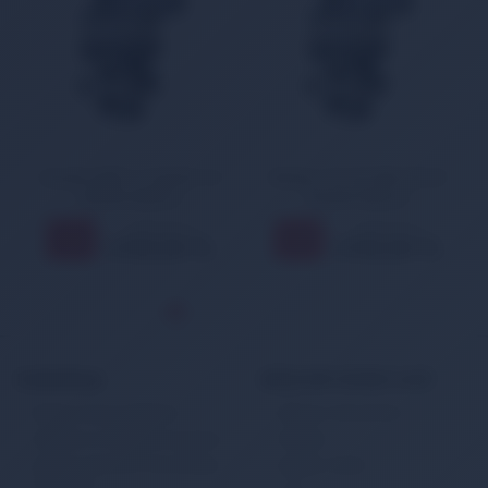
Suzuki Swift 1.2 Splash 1.0
Mazda 3 03-09 MX5 98-05
Rolanti Motoru
Rolanti Motoru
3.506,00 TL
3.506,00 TL
11
11
%
%
3.130,00 TL
3.130,00 TL
KURUMSAL
MÜŞTERİ HİZMETLERİ
Banka Hesap Bilgileri
Müşteri Hizmetleri
Gizlilik ve Kullanım Şartları
İletişim
Kişisel Verilerin Korunması
Sipariş Takibi
Politikası