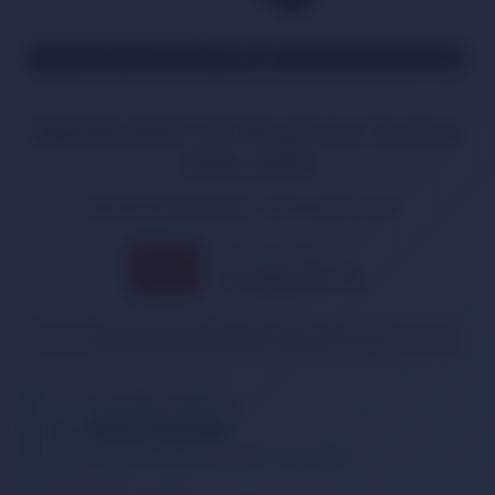
TÜKENDİ
Mazda MX5 1.8 Ateşleme Bobini
1998-2005
Ürün Kodu:
BBN-MZ010
Marka:
İthal Muadil
2.694,00 TL
% 11
2.405,00
TL
İNDİRİM
Ürün geçici olarak temin edilememektedir.
TELEFONDA SİPARİŞ VER
05013362886
Tıklayın, telefonunuzu bırakın. Sizi arayalım.