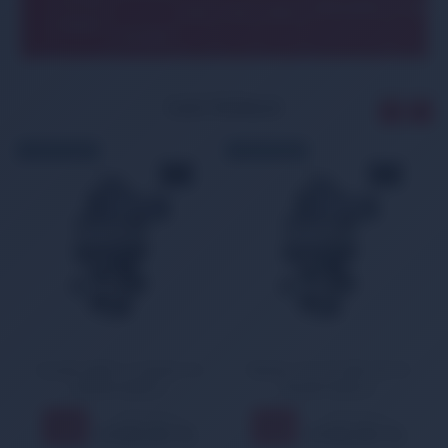
1.8 16V
BP6J BP5A
711849
-
103
140
1840
(NB8C)
10.2005
İLGİLİ ÜRÜNLER
ÜCRETSİZ KARGO
ÜCRETSİZ KARGO
Suzuki Swift 1.2 Splash 1.0
Mazda 3 03-09 MX5 98-05
Rolanti Motoru
Rolanti Motoru
3.506,00 TL
3.506,00 TL
11
11
%
%
3.130,00 TL
3.130,00 TL