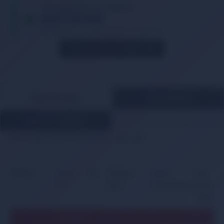
TIKLA WHATSAPP İLE SİPARİŞ VER
05013362886
Whatsapp Üzerinden de Sipariş Verebilirsiniz.
STOK GELINCE HABER VER
ÜRÜN AÇIKLAMASI
ÖDEME BİLGİLERİ
MÜŞTERİ YORUMLARI
Mazda MX5 1.8 Ateşleme Bobini 1998-2005
Bilgi
Tip
Üretim
kW
Beygir
cc
Motor
KBA
yılı
gücü
kodu/kodları
numarası
(Almanya
05.1998