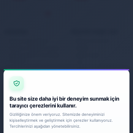
KURUMSAL
MÜŞTERİ HİZMETLERİ
Banka Hesap Bilgileri
Müşteri Hizmetleri
Gizlilik ve Kullanım Şartları
İletişim
Kişisel Verilerin Korunması
Sipariş Takibi
Politikası
S.S.S.
Garanti
İade ve Değişim
Gönderim Politikası
E-BÜLTEN
Bu site size daha iyi bir deneyim sunmak için
tarayıcı çerezlerini kullanır.
Gizliliğinize önem veriyoruz. Sitemizde deneyiminizi
kişiselleştirmek ve geliştirmek için çerezler kullanıyoruz.
SOSYAL MEDYA
Tercihlerinizi aşağıdan yönetebilirsiniz.