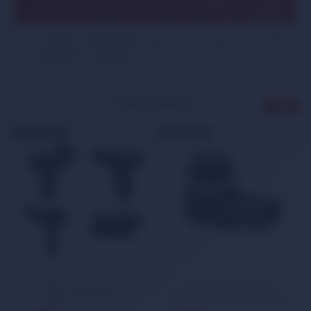
130
177
2972
(K96W)
10.2000
24V)
3.0 V6
Başlangıç
6G72 (SOHC
125
170
2972
(K96W)
06.2000
24V)
İLGİLİ ÜRÜNLER
ÜCRETSİZ KARGO
ÜCRETSİZ KARGO
Toyota Yaris Hava Akış
Toyota Corolla Park
Metre 2003-2012
Sensörü 2013-2018 Ön-Arka