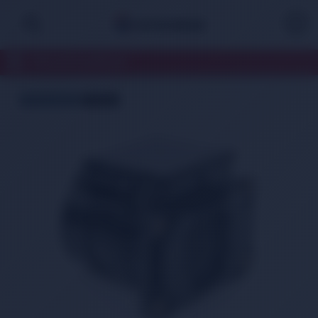
TÜM KATEGORİLER
ÜCRETSİZ KARGO
TÜKENDİ