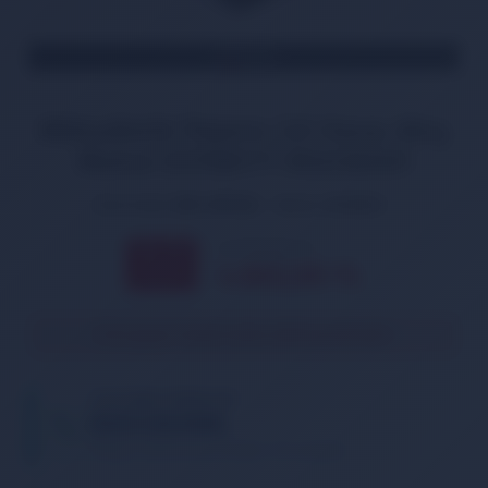
TÜKENDİ
Mitsubishi Pajero 3.0 Hava Akış
Metre E5T08171 MD336501
Ürün Kodu:
HVS-MT006
Marka:
WENNER
5.378,00 TL
% 11
4.802,00
TL
İNDİRİM
Ürün geçici olarak temin edilememektedir.
TELEFONDA SİPARİŞ VER
05013362886
Tıklayın, telefonunuzu bırakın. Sizi arayalım.