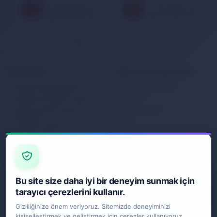
1.708,00 TL
1.314,00 TL
11
11
%
%
1.525,00 TL
1.173,00 TL
KURUMSAL
MÜŞTERİ HİZMETLERİ
Banka Hesap Bilgileri
Müşteri Hizmetleri
Gizlilik ve Kullanım Şartları
İletişim
Kişisel Verilerin Korunması
Sipariş Takibi
Politikası
S.S.S.
Garanti
İade ve Değişim
Gönderim Politikası
E-BÜLTEN
Bu site size daha iyi bir deneyim sunmak için
tarayıcı çerezlerini kullanır.
Gizliliğinize önem veriyoruz. Sitemizde deneyiminizi
kişiselleştirmek ve geliştirmek için çerezler kullanıyoruz.