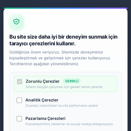
S.S.S.
Garanti
İade ve Değişim
Gönderim Politikası
E-BÜLTEN
Bu site size daha iyi bir deneyim sunmak için
tarayıcı çerezlerini kullanır.
Gizliliğinize önem veriyoruz. Sitemizde deneyiminizi
kişiselleştirmek ve geliştirmek için çerezler kullanıyoruz.
SOSYAL MEDYA
Tercihlerinizi aşağıdan yönetebilirsiniz.
Zorunlu Çerezler
GEREKLI
Sitenin düzgün çalışması için gerekli temel çerezler
Analitik Çerezler
Ziyaretçi istatistikleri ve site performansı analizi
Pazarlama Çerezleri
Kişiselleştirilmiş reklamlar ve sosyal medya entegrasyonu