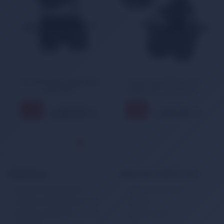
Kia Sportage Bagaj Kilidi
Tucson Sportage Bagaj
2010-2017
Kilidi 2015-2023 81230-
D3000
1.344,00 TL
1.462,00 TL
11
11
%
%
1.200,00 TL
1.305,00 TL
KURUMSAL
MÜŞTERİ HİZMETLERİ
Banka Hesap Bilgileri
Müşteri Hizmetleri
Gizlilik ve Kullanım Şartları
İletişim
Kişisel Verilerin Korunması
Sipariş Takibi
Politikası