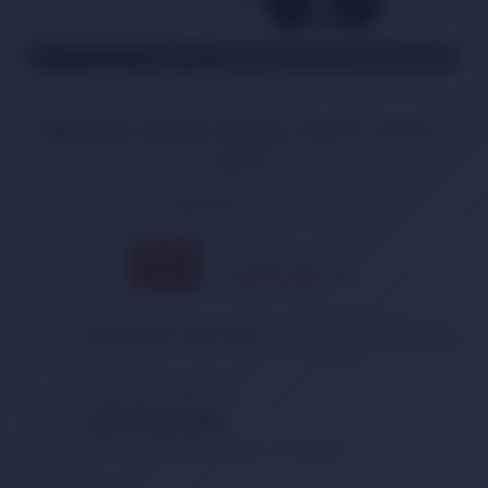
TÜKENDİ
Nissan Note Bagaj Kilidi 2006-
2014
Ürün Kodu:
BGK-1013
Marka:
İthal Muadil
1.363,00 TL
% 11
1.217,00
TL
İNDİRİM
Ürün geçici olarak temin edilememektedir.
TELEFONDA SİPARİŞ VER
05013362886
Tıklayın, telefonunuzu bırakın. Sizi arayalım.