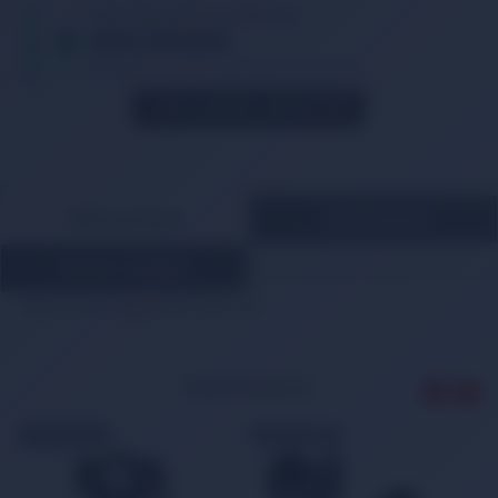
TIKLA WHATSAPP İLE SİPARİŞ VER
05013362886
Whatsapp Üzerinden de Sipariş Verebilirsiniz.
STOK GELINCE HABER VER
ÜRÜN AÇIKLAMASI
ÖDEME BİLGİLERİ
MÜŞTERİ YORUMLARI
Nissan Note Bagaj Kilidi 2006-2014
İLGİLİ ÜRÜNLER
ÜCRETSİZ KARGO
ÜCRETSİZ KARGO