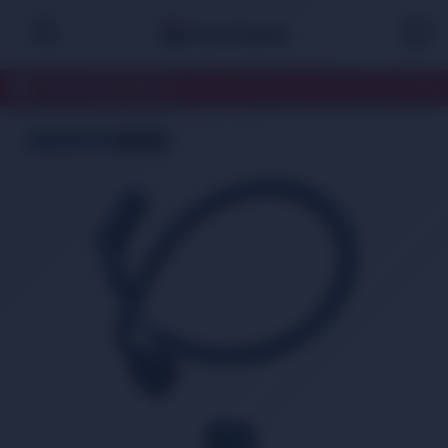
TÜM KATEGORİLER
ÜCRETSİZ KARGO
TÜKENDİ