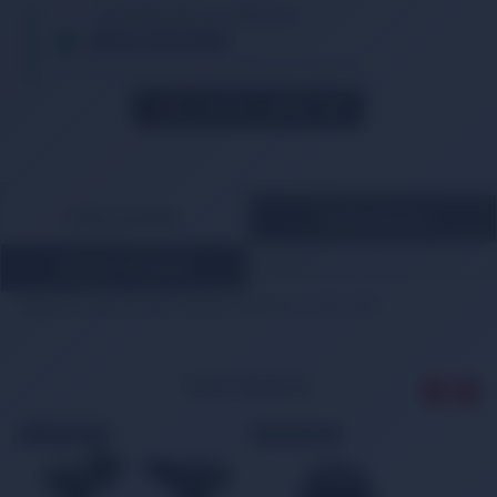
TIKLA WHATSAPP İLE SİPARİŞ VER
05013362886
Whatsapp Üzerinden de Sipariş Verebilirsiniz.
STOK GELINCE HABER VER
ÜRÜN AÇIKLAMASI
ÖDEME BİLGİLERİ
MÜŞTERİ YORUMLARI
Nissan Primera Krank Sensörü 2.0 Dizel 1999-2002
İLGİLİ ÜRÜNLER
ÜCRETSİZ KARGO
ÜCRETSİZ KARGO