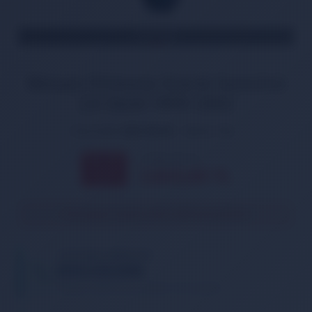
TÜKENDİ
Nissan Primera Krank Sensörü
2.0 Dizel 1999-2002
Ürün Kodu:
KRK-NS016
Marka:
T.W.
3.186,00 TL
% 11
2.845,00
TL
İNDİRİM
Ürün geçici olarak temin edilememektedir.
TELEFONDA SİPARİŞ VER
05013362886
Tıklayın, telefonunuzu bırakın. Sizi arayalım.