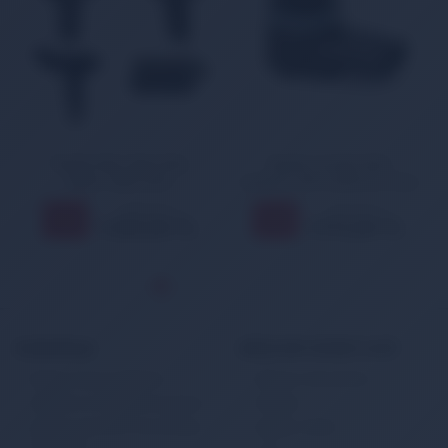
Toyota Yaris Hava Akış
Toyota Corolla Park
Metre 2003-2012
Sensörü 2013-2018 Ön-Arka
1.708,00 TL
1.314,00 TL
11
11
%
%
1.525,00 TL
1.173,00 TL
KURUMSAL
MÜŞTERİ HİZMETLERİ
Banka Hesap Bilgileri
Müşteri Hizmetleri
Gizlilik ve Kullanım Şartları
İletişim
Kişisel Verilerin Korunması
Sipariş Takibi
Politikası