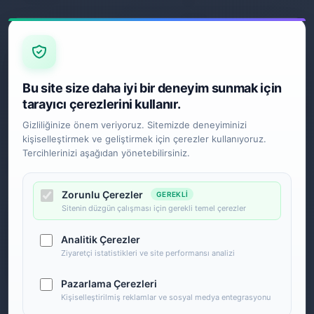
S.S.S.
Garanti
İade ve Değişim
Gönderim Politikası
E-BÜLTEN
Bu site size daha iyi bir deneyim sunmak için
tarayıcı çerezlerini kullanır.
Gizliliğinize önem veriyoruz. Sitemizde deneyiminizi
kişiselleştirmek ve geliştirmek için çerezler kullanıyoruz.
SOSYAL MEDYA
Tercihlerinizi aşağıdan yönetebilirsiniz.
Zorunlu Çerezler
GEREKLI
Sitenin düzgün çalışması için gerekli temel çerezler
Analitik Çerezler
Ziyaretçi istatistikleri ve site performansı analizi
Pazarlama Çerezleri
Kişiselleştirilmiş reklamlar ve sosyal medya entegrasyonu