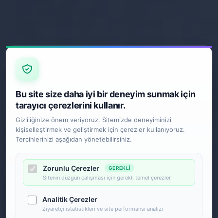
Gizlilik ve Kullanım Şartları
İletişim
Kişisel Verilerin Korunması
Sipariş Takibi
Politikası
S.S.S.
Garanti
İade ve Değişim
Gönderim Politikası
E-BÜLTEN
Bu site size daha iyi bir deneyim sunmak için
tarayıcı çerezlerini kullanır.
Gizliliğinize önem veriyoruz. Sitemizde deneyiminizi
kişiselleştirmek ve geliştirmek için çerezler kullanıyoruz.
SOSYAL MEDYA
Tercihlerinizi aşağıdan yönetebilirsiniz.
Zorunlu Çerezler
GEREKLI
Sitenin düzgün çalışması için gerekli temel çerezler
Analitik Çerezler
Ziyaretçi istatistikleri ve site performansı analizi