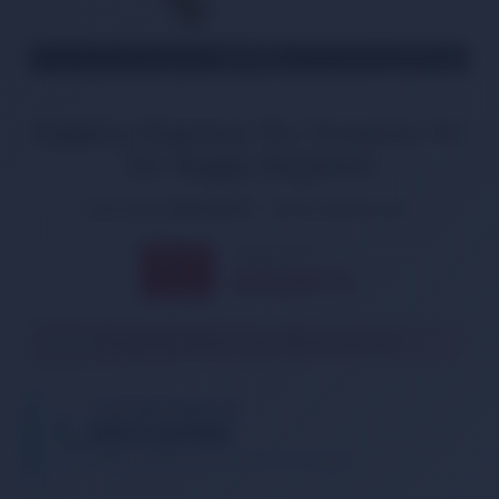
TÜKENDİ
Subaru Impreza 15> Forester XV
12> Bagaj Düğmesi
Ürün Kodu:
DGM-BG017
Marka:
İthal Muadil
698,00 TL
% 11
623,00
TL
İNDİRİM
Ürün geçici olarak temin edilememektedir.
TELEFONDA SİPARİŞ VER
05013362886
Tıklayın, telefonunuzu bırakın. Sizi arayalım.