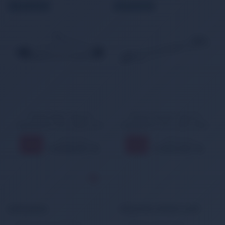
ÜCRETSİZ KARGO
ÜCRETSİZ KARGO
Toyota Avensis Silecek
Hyundai Atos Silecek
Mekanizma Kolu 2003-2008
Mekanizma Kolu 1998-2000
1.895,00 TL
1.402,00 TL
11
11
%
%
1.692,00 TL
1.252,00 TL
KURUMSAL
MÜŞTERİ HİZMETLERİ
Banka Hesap Bilgileri
Müşteri Hizmetleri