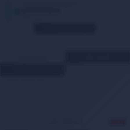
TIKLA WHATSAPP İLE SİPARİŞ VER
05013362886
Whatsapp Üzerinden de Sipariş Verebilirsiniz.
STOK GELINCE HABER VER
ÜRÜN AÇIKLAMASI
ÖDEME BİLGİLERİ
MÜŞTERİ YORUMLARI
Subaru Impreza 2015>
Forester 2012>
XV 2012>
İLGİLİ ÜRÜNLER