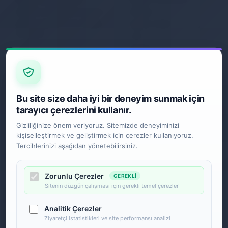
Gizlilik ve Kullanım Şartları
İletişim
Kişisel Verilerin Korunması
Sipariş Takibi
Politikası
S.S.S.
Garanti
İade ve Değişim
Gönderim Politikası
E-BÜLTEN
Bu site size daha iyi bir deneyim sunmak için
tarayıcı çerezlerini kullanır.
Gizliliğinize önem veriyoruz. Sitemizde deneyiminizi
kişiselleştirmek ve geliştirmek için çerezler kullanıyoruz.
SOSYAL MEDYA
Tercihlerinizi aşağıdan yönetebilirsiniz.
Zorunlu Çerezler
GEREKLI
Sitenin düzgün çalışması için gerekli temel çerezler
Analitik Çerezler
Ziyaretçi istatistikleri ve site performansı analizi