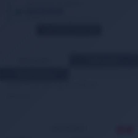
TIKLA WHATSAPP İLE SİPARİŞ VER
05013362886
Whatsapp Üzerinden de Sipariş Verebilirsiniz.
STOK GELINCE HABER VER
ÜRÜN AÇIKLAMASI
ÖDEME BİLGİLERİ
MÜŞTERİ YORUMLARI
Suzuki Sx4 Sedan Stop Lambası Sol 2008-2013
Marka: DEPO
İLGİLİ ÜRÜNLER