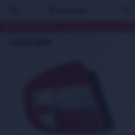
TÜM KATEGORİLER
ÜCRETSİZ KARGO
TÜKENDİ