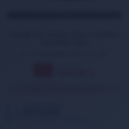
TÜKENDİ
Suzuki Sx4 Sedan Stop Lambası
Sol 2008-2013
Ürün Kodu:
DPO-2181955L-LD-UE
Marka:
DEPO
5.970,00 TL
% 11
5.330,00
TL
İNDİRİM
Ürün geçici olarak temin edilememektedir.
TELEFONDA SİPARİŞ VER
05013362886
Tıklayın, telefonunuzu bırakın. Sizi arayalım.