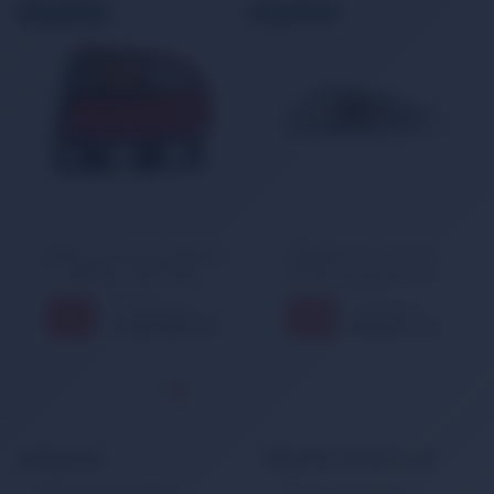
ÜCRETSİZ KARGO
ÜCRETSİZ KARGO
Toyota Corona Dış Sağ Stop
Hyundai i20 Çamurluk
Lambası 1992-1996
Sinyali Sağ 2008-2014
923021J000
1.609,00 TL
575,00 TL
11
11
%
%
1.437,00 TL
513,00 TL
KURUMSAL
MÜŞTERİ HİZMETLERİ
Banka Hesap Bilgileri
Müşteri Hizmetleri